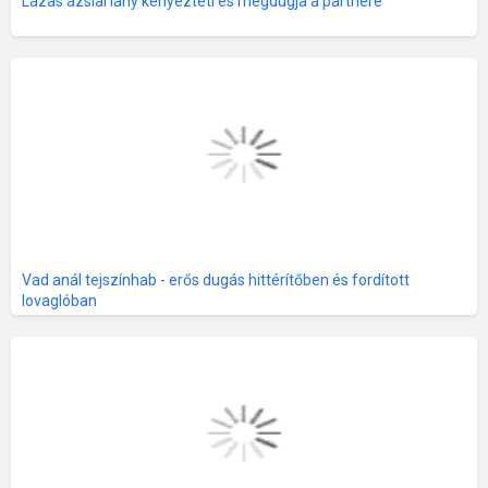
Lázas ázsiai lány kényezteti és megdugja a partnere
Vad anál tejszínhab - erős dugás hittérítőben és fordított
lovaglóban