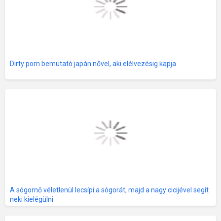
Dirty porn bemutató japán nővel, aki elélvezésig kapja
A sógornő véletlenül lecsípi a sógorát, majd a nagy cicijével segít
neki kielégülni