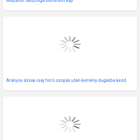
Alázatos rabszolga büntetést kap
Arányos ázsiai csaj forró szopás után kemény dugásba kezd