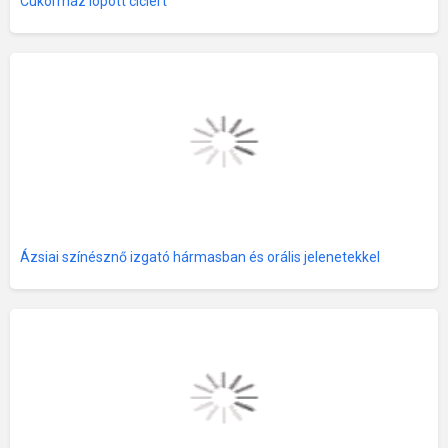
Cukormáz lopott ciciért
Ázsiai színésznő izgató hármasban és orális jelenetekkel