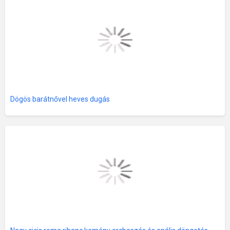
Dögös barátnővel heves dugás