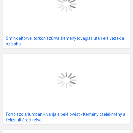
Smink eltörve, torkon szúrva: kemény lovaglás után elélvezek a
szájába
Forró szoláriumban kívánja a belélövést - Kemény cselekmény a
felizgult érett nővel