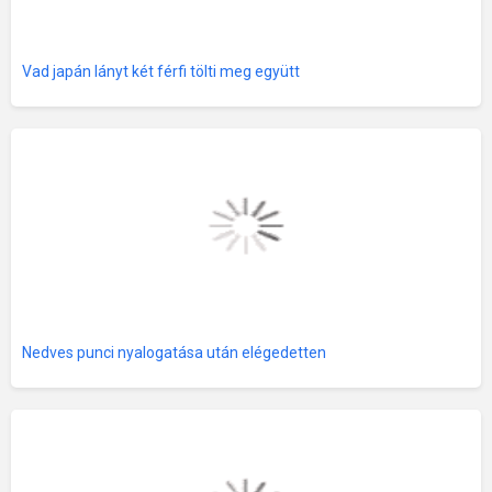
Vad japán lányt két férfi tölti meg együtt
Nedves punci nyalogatása után elégedetten