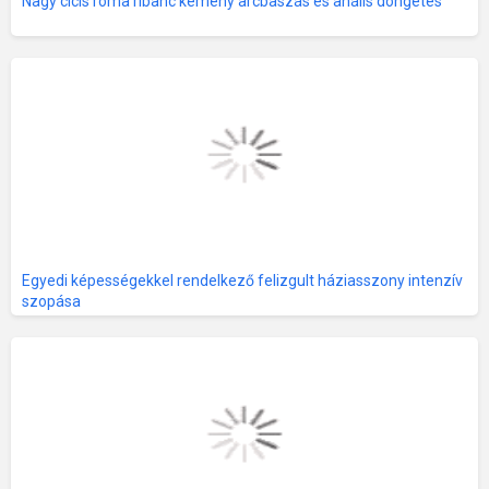
Nagy cicis roma ribanc kemény arcbaszás és anális döngetés
Egyedi képességekkel rendelkező felizgult háziasszony intenzív
szopása