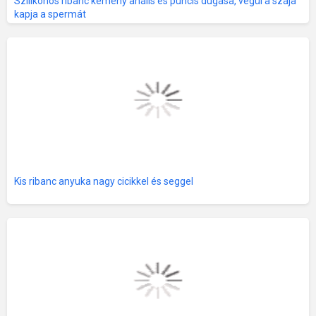
Szilikonos ribanc kemény anális és puncis dugása, végül a szája
kapja a spermát
Kis ribanc anyuka nagy cicikkel és seggel