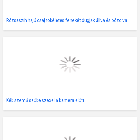
Rózsaszín hajú csaj tökéletes fenekét dugják állva és pózolva
Kék szemű szőke szexel a kamera előtt