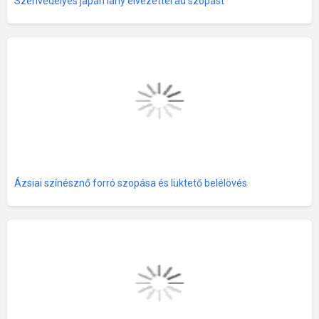
Szenvedélyes japán lány élvezettel ad szopást
Ázsiai színésznő forró szopása és lüktető belélövés