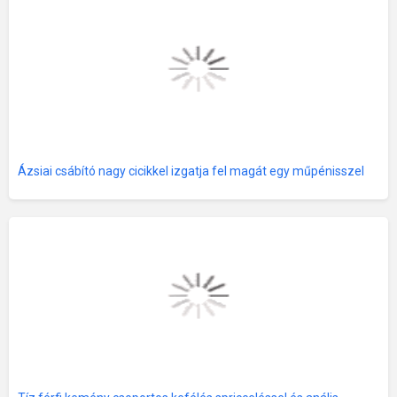
Ázsiai csábító nagy cicikkel izgatja fel magát egy műpénisszel