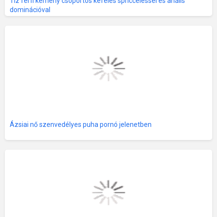
Tíz férfi kemény csoportos kefélés spricceléssel és anális
dominációval
Ázsiai nő szenvedélyes puha pornó jelenetben