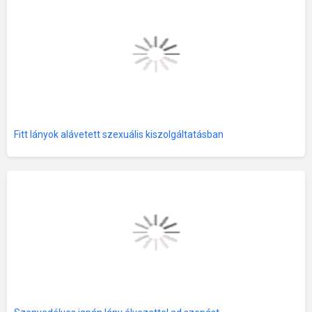
Fitt lányok alávetett szexuális kiszolgáltatásban