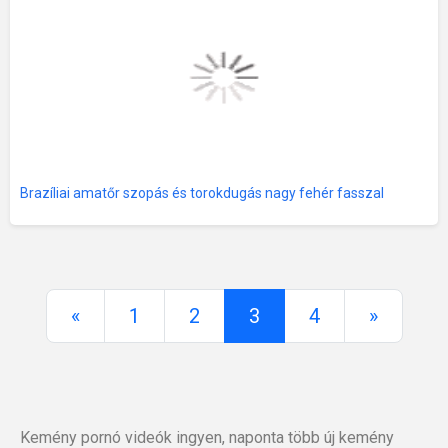
Brazíliai amatőr szopás és torokdugás nagy fehér fasszal
«
1
2
3
4
»
Kemény pornó videók ingyen, naponta több új kemény