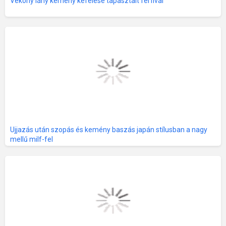
Vékony lány kemény kefélése tapasztalt férfival
Ujjazás után szopás és kemény baszás japán stílusban a nagy
mellű milf-fel